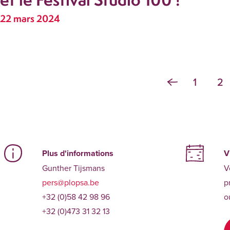
22 mars 2024
1
2
Plus d'informations
V
Gunther Tijsmans
V
pers@plopsa.be
p
+32 (0)58 42 98 96
o
+32 (0)473 31 32 13