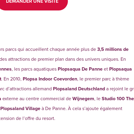
DEMANDER UNE VISITE
ieurs parcs qui accueillent chaque année plus de
3,5 millions de
des attractions de premier plan dans des univers uniques. En
ennes
, les parcs aquatiques
Plopsaqua De Panne
et
Plopsaqua
t
. En 2010,
Plopsa Indoor Coevorden
, le premier parc à thème
rc d’attractions allemand
Plopsaland Deutschland
a rejoint le g
a
externe au centre commercial de
Wijnegem
, le
Studio 100 The
e
Plopsaland Village
à De Panne. À cela s’ajoute également
ension de l’offre du resort.