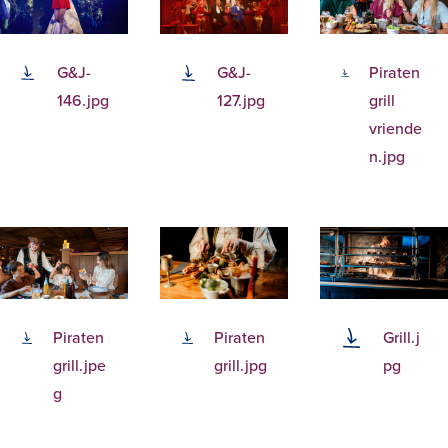
G&J-
G&J-
Piraten
146.jpg
127.jpg
grill
vriende
n.jpg
Piraten
Piraten
Grill.j
grill.jpe
grill.jpg
pg
g