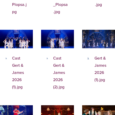
Plopsa.j
_Plopsa
.jpg
pg
.jpg
Cast
Cast
Gert &
Gert &
Gert &
James
James
James
2026
2026
2026
(1).jpg
(1).jpg
(2).jpg