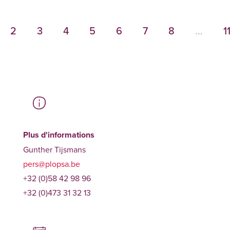
2
3
4
5
6
7
8
...
1
Plus d'informations
Gunther Tijsmans
pers@plopsa.be
+32 (0)58 42 98 96
+32 (0)473 31 32 13