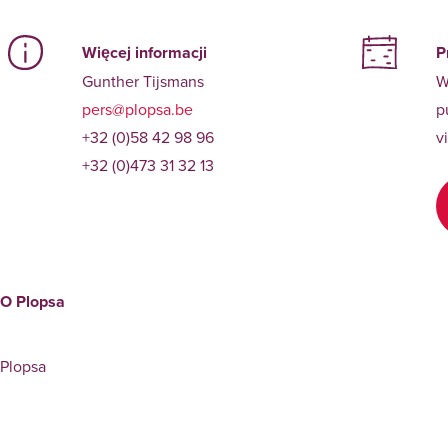
Więcej informacji
P
Gunther Tijsmans
W
pers@plopsa.be
p
+32 (0)58 42 98 96
v
+32 (0)473 31 32 13
O Plopsa
Plopsa