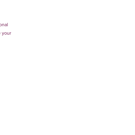
onal
e your