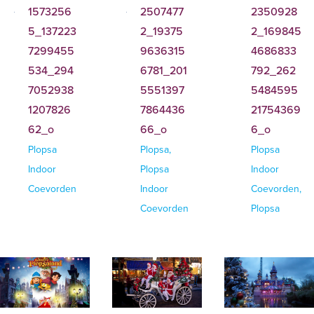
1573256
2507477
2350928
5_137223
2_19375
2_169845
7299455
9636315
4686833
534_294
6781_201
792_262
7052938
5551397
5484595
1207826
7864436
21754369
62_o
66_o
6_o
Plopsa
Plopsa,
Plopsa
Indoor
Plopsa
Indoor
Coevorden
Indoor
Coevorden,
Coevorden
Plopsa